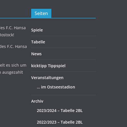
Seiten
es F.C. Hansa
Spiele
Rostock!
Tabelle
 des F.C. Hansa
News
lt es sich um
kicktipp Tippspiel
n ausgezahlt
Veranstaltungen
… im Ostseestadion
Archiv
2023/2024 – Tabelle 2BL
2022/2023 – Tabelle 2BL