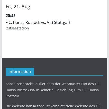
Fr.,
21.
Aug.
20:45
F.C. Hansa Rostock vs. VfB Stuttgart
Ostseestadion
Information
hansa.zone steht -außer dass der Webmaster Fan des F.C.
Hansa Rostock ist- in keinerlei Beziehung zum F.C. Hansa
Rostock!
Die Website hansa.zone ist keine offizielle Website des F.C.