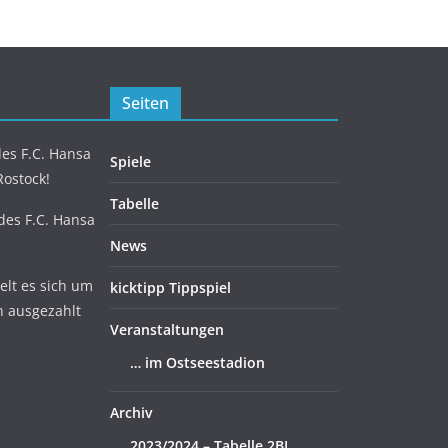
Seiten
es F.C. Hansa
Spiele
Rostock!
Tabelle
 des F.C. Hansa
News
lt es sich um
kicktipp Tippspiel
n ausgezahlt
Veranstaltungen
… im Ostseestadion
Archiv
2023/2024 – Tabelle 2BL