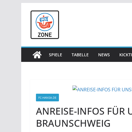
Zum
Inhalt
springen
SPIELE
TABELLE
NEWS
KICKT
FC-HANSA.DE
ANREISE-INFOS FÜR 
BRAUNSCHWEIG