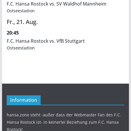
F.C. Hansa Rostock vs. SV Waldhof Mannheim
Ostseestadion
Fr.,
21.
Aug.
20:45
F.C. Hansa Rostock vs. VfB Stuttgart
Ostseestadion
Information
hansa.zone steht -außer dass der Webmaster Fan des F.C.
Hansa Rostock ist- in keinerlei Beziehung zum F.C. Hansa
Rostock!