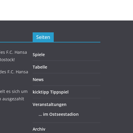
Seiten
es F.C. Hansa
Spiele
Rostock!
Tabelle
 des F.C. Hansa
News
lt es sich um
kicktipp Tippspiel
n ausgezahlt
Veranstaltungen
… im Ostseestadion
Archiv