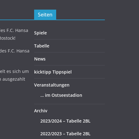
Seiten
es F.C. Hansa
Spiele
Rostock!
Tabelle
 des F.C. Hansa
News
lt es sich um
kicktipp Tippspiel
n ausgezahlt
Veranstaltungen
… im Ostseestadion
Archiv
2023/2024 – Tabelle 2BL
2022/2023 – Tabelle 2BL