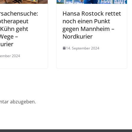
rsachensuche:
Hansa Rostock rettet
otherapeut
noch einen Punkt
 Kühn geht
gegen Mannheim –
Wege –
Nordkurier
urier
14. September 2024
tember 2024
ntar abzugeben.