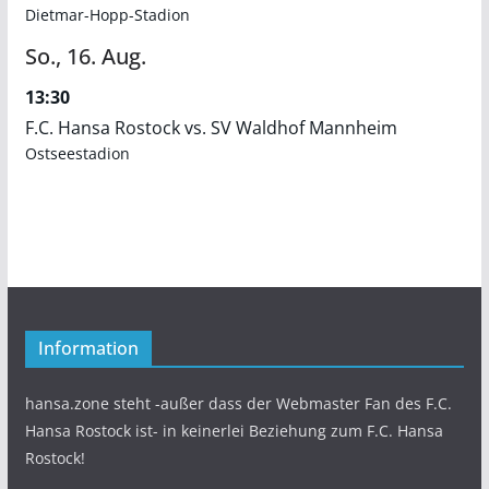
Dietmar-Hopp-Stadion
So.,
16.
Aug.
13:30
F.C. Hansa Rostock vs. SV Waldhof Mannheim
Ostseestadion
Information
hansa.zone steht -außer dass der Webmaster Fan des F.C.
Hansa Rostock ist- in keinerlei Beziehung zum F.C. Hansa
Rostock!