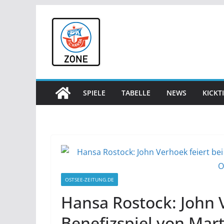
Zum
Inhalt
springen
SPIELE
TABELLE
NEWS
KICKT
OSTSEE-ZEITUNG.DE
Hansa Rostock: John V
Benefizspiel von Mart