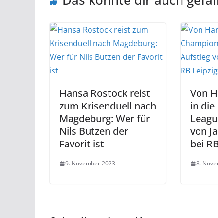
Das könnte dir auch gefal
Hansa Rostock reist
Von H
zum Krisenduell nach
in di
Magdeburg: Wer für
Leagu
Nils Butzen der
von Ja
Favorit ist
bei RB
9. November 2023
8. Nov