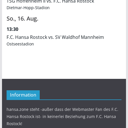
TSG Hoffenheim II vs. F.C. Hansa Rostock
Dietmar-Hopp-Stadion
So.,
16.
Aug.
13:30
F.C. Hansa Rostock vs. SV Waldhof Mannheim
Ostseestadion
Information
hansa.zone steht -außer dass der Webmaster Fan des F.C.
Hansa Rostock ist- in keinerlei Beziehung zum F.C. Hansa
Rostock!