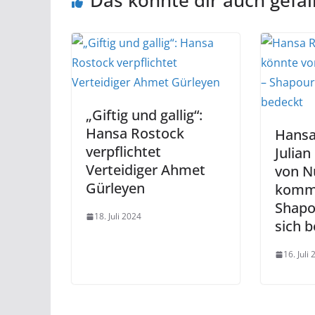
Das könnte dir auch gefal
„Giftig und gallig“:
Hansa Rostock
Hansa
verpflichtet
Julian
Verteidiger Ahmet
von N
Gürleyen
komm
Shapo
18. Juli 2024
sich 
16. Juli