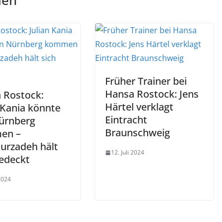
len
Früher Trainer bei
Hansa Rostock: Jens
 Rostock:
Härtel verklagt
 Kania könnte
Eintracht
ürnberg
Braunschweig
en –
urzadeh hält
12. Juli 2024
bedeckt
 2024