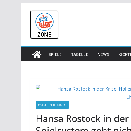
Zum
Inhalt
springen
SPIELE
TABELLE
NEWS
KICKT
OSTSEE-ZEITUNG.DE
Hansa Rostock in der 
Spielsystem geht nich