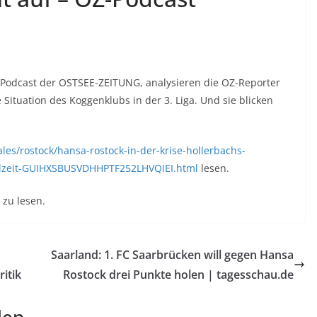
a-Podcast der OSTSEE-ZEITUNG, analysieren die OZ-Reporter
ituation des Koggenklubs in der 3. Liga. Und sie blicken
les/rostock/hansa-rostock-in-der-krise-hollerbachs-
ielzeit-GUIHXSBUSVDHHPTF252LHVQIEI.html
lesen.
zu lesen.
Saarland: 1. FC Saarbrücken will gegen Hansa
itik
Rostock drei Punkte holen | tagesschau.de