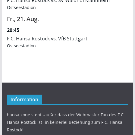
F.C. Hansa Rostock vs. SV Waldhof Mannheim
Ostseestadion
Fr.,
21.
Aug.
20:45
F.C. Hansa Rostock vs. VfB Stuttgart
Ostseestadion
Information
hansa.zone steht -außer dass der Webmaster Fan des F.C.
Hansa Rostock ist- in keinerlei Beziehung zum F.C. Hansa
Rostock!