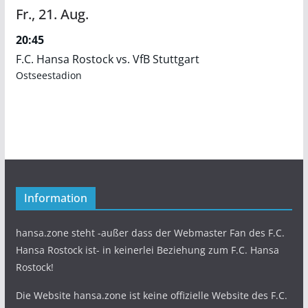
Fr.,
21.
Aug.
20:45
F.C. Hansa Rostock vs. VfB Stuttgart
Ostseestadion
Information
hansa.zone steht -außer dass der Webmaster Fan des F.C.
Hansa Rostock ist- in keinerlei Beziehung zum F.C. Hansa
Rostock!
Die Website hansa.zone ist keine offizielle Website des F.C.