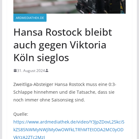
ARDMEDIATHEK.DE
Hansa Rostock bleibt
auch gegen Viktoria
Köln sieglos
31. August 2024
Zweitliga-Absteiger Hansa Rostock muss eine 0:3-
Schlappe hinnehmen und die Tatsache, dass sie
noch immer ohne Saisonsieg sind.
Quelle:
https://www.ardmediathek.de/video/Y3JpZDovL25kci5
kZS85NWMyNWJlMy0wOWFkLTRhMTEtODA2MC0yOD
VkYzA2ZTc2MzI