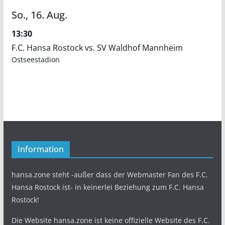
So.,
16.
Aug.
13:30
F.C. Hansa Rostock vs. SV Waldhof Mannheim
Ostseestadion
Information
hansa.zone steht -außer dass der Webmaster Fan des F.C.
Hansa Rostock ist- in keinerlei Beziehung zum F.C. Hansa
Rostock!
Die Website hansa.zone ist keine offizielle Website des F.C.