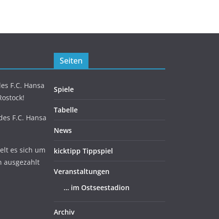
Seiten
es F.C. Hansa
Spiele
Rostock!
Tabelle
 des F.C. Hansa
News
lt es sich um
kicktipp Tippspiel
n ausgezahlt
Veranstaltungen
… im Ostseestadion
Archiv