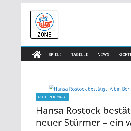
Zum
Inhalt
springen
SPIELE
TABELLE
NEWS
KICKT
OSTSEE-ZEITUNG.DE
Hansa Rostock bestäti
neuer Stürmer – ein w