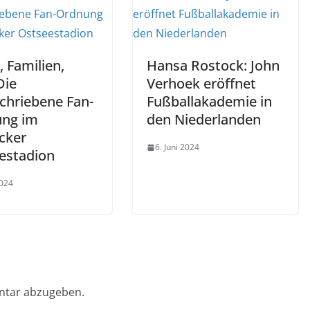
, Familien,
Hansa Rostock: John
Die
Verhoek eröffnet
chriebene Fan-
Fußballakademie in
ng im
den Niederlanden
cker
6. Juni 2024
estadion
2024
ntar abzugeben.