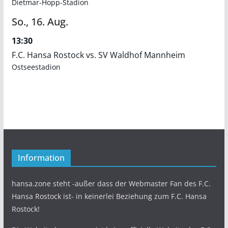
Dietmar-Hopp-Stadion
So.,
16.
Aug.
13:30
F.C. Hansa Rostock vs. SV Waldhof Mannheim
Ostseestadion
Information
hansa.zone steht -außer dass der Webmaster Fan des F.C.
Hansa Rostock ist- in keinerlei Beziehung zum F.C. Hansa
Rostock!