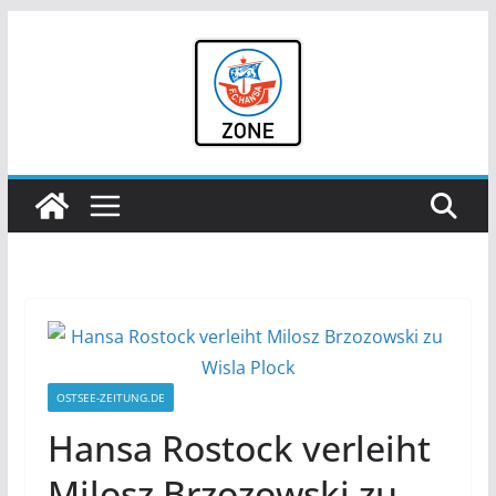
Zum
Inhalt
springen
OSTSEE-ZEITUNG.DE
Hansa Rostock verleiht
Milosz Brzozowski zu