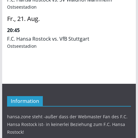
Ostseestadion
Fr.,
21.
Aug.
20:45
F.C. Hansa Rostock vs. VfB Stuttgart
Ostseestadion
Information
hansa.zone steht -außer dass der Webmaster Fan des F.C.
Hansa Rostock ist- in keinerlei Beziehung zum F.C. Hansa
Rostock!