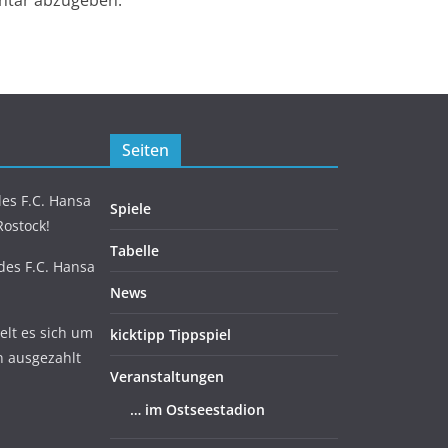
ntar abzugeben.
Seiten
es F.C. Hansa
Spiele
Rostock!
Tabelle
 des F.C. Hansa
News
lt es sich um
kicktipp Tippspiel
n ausgezahlt
Veranstaltungen
… im Ostseestadion