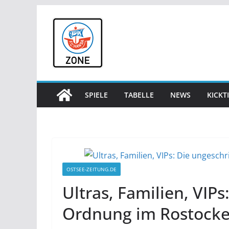
Zum
Inhalt
springen
SPIELE
TABELLE
NEWS
KICKT
OSTSEE-ZEITUNG.DE
Ultras, Familien, VIP
Ordnung im Rostocke