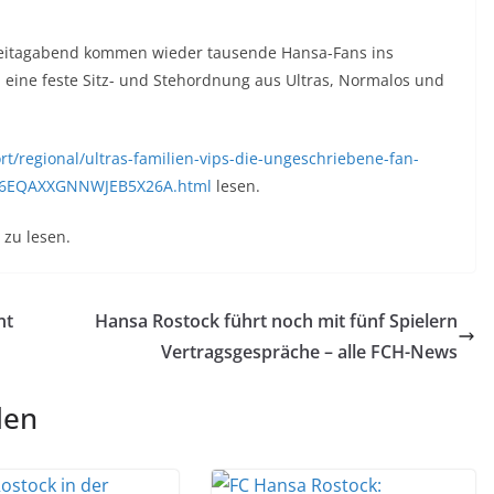
Freitagabend kommen wieder tausende Hansa-Fans ins
h eine feste Sitz- und Stehordnung aus Ultras, Normalos und
rt/regional/ultras-familien-vips-die-ungeschriebene-fan-
Z76EQAXXGNNWJEB5X26A.html
lesen.
zu lesen.
nt
Hansa Rostock führt noch mit fünf Spielern
Vertragsgespräche – alle FCH-News
len