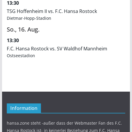
13:30
TSG Hoffenheim II vs. F.C. Hansa Rostock
Dietmar-Hopp-Stadion
So.,
16.
Aug.
13:30
F.C. Hansa Rostock vs. SV Waldhof Mannheim
Ostseestadion
Information
hansa.zone steht -außer dass der Webmaster Fan des F.C.
Hansa Rostock ist- in keinerlei Beziehung zum F.C. Hansa