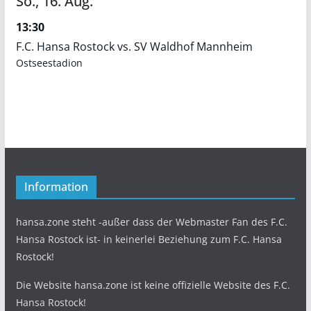
So.,
16.
Aug.
13:30
F.C. Hansa Rostock vs. SV Waldhof Mannheim
Ostseestadion
Information
hansa.zone steht -außer dass der Webmaster Fan des F.C.
Hansa Rostock ist- in keinerlei Beziehung zum F.C. Hansa
Rostock!
Die Website hansa.zone ist keine offizielle Website des F.C.
Hansa Rostock!