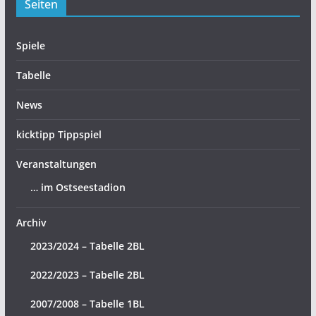
Seiten
Spiele
Tabelle
News
kicktipp Tippspiel
Veranstaltungen
… im Ostseestadion
Archiv
2023/2024 – Tabelle 2BL
2022/2023 – Tabelle 2BL
2007/2008 – Tabelle 1BL