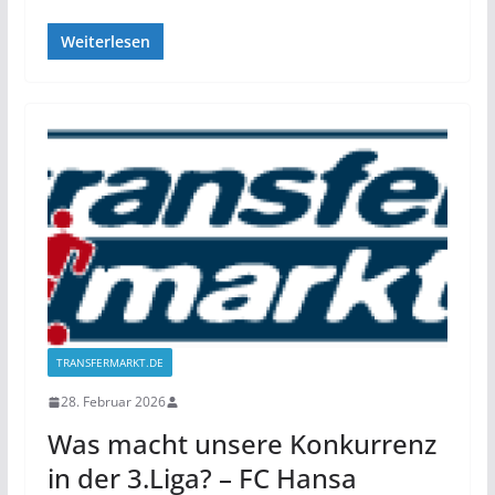
Weiterlesen
TRANSFERMARKT.DE
28. Februar 2026
Was macht unsere Konkurrenz
in der 3.Liga? – FC Hansa