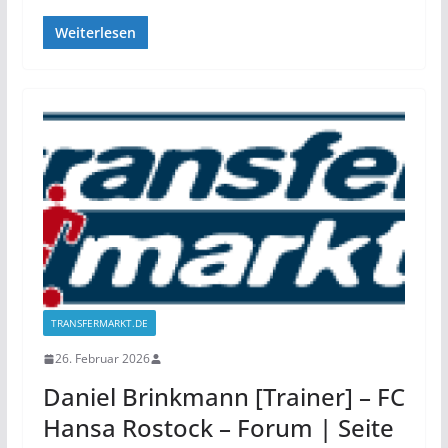
Weiterlesen
TRANSFERMARKT.DE
26. Februar 2026
Daniel Brinkmann [Trainer] – FC
Hansa Rostock – Forum | Seite