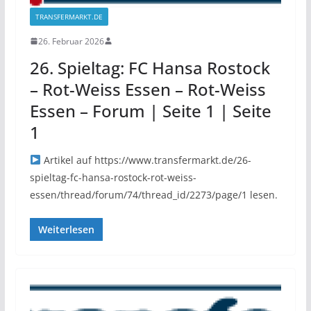
TRANSFERMARKT.DE
26. Februar 2026
26. Spieltag: FC Hansa Rostock
– Rot-Weiss Essen – Rot-Weiss
Essen – Forum | Seite 1 | Seite
1
Artikel auf https://www.transfermarkt.de/26-
spieltag-fc-hansa-rostock-rot-weiss-
essen/thread/forum/74/thread_id/2273/page/1 lesen.
Weiterlesen