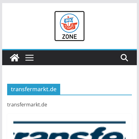
Zum
Inhalt
springen
transfermarkt.de
transfermarkt.de