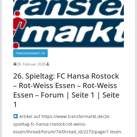
TRANSFERMARKT.DE
26. Februar 2026
26. Spieltag: FC Hansa Rostock
– Rot-Weiss Essen – Rot-Weiss
Essen – Forum | Seite 1 | Seite
1
Artikel auf https://www.transfermarkt.de/26-
spieltag-fc-hansa-rostock-rot-weiss-
essen/thread/forum/74/thread_id/2273/page/1 lesen.