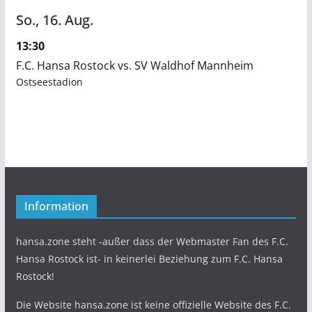
So.,
16.
Aug.
13:30
F.C. Hansa Rostock vs. SV Waldhof Mannheim
Ostseestadion
Information
hansa.zone steht -außer dass der Webmaster Fan des F.C.
Hansa Rostock ist- in keinerlei Beziehung zum F.C. Hansa
Rostock!
Die Website hansa.zone ist keine offizielle Website des F.C.