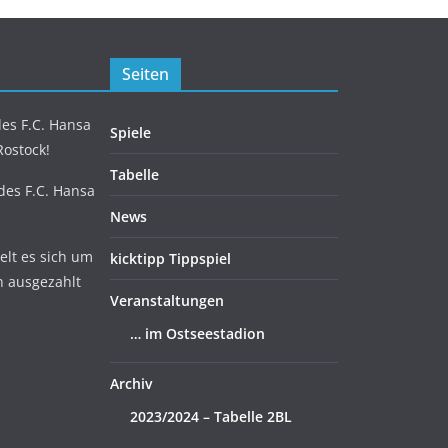
Seiten
es F.C. Hansa
Spiele
Rostock!
Tabelle
 des F.C. Hansa
News
lt es sich um
kicktipp Tippspiel
n ausgezahlt
Veranstaltungen
… im Ostseestadion
Archiv
2023/2024 – Tabelle 2BL