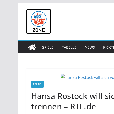
Zum
Inhalt
springen
SPIELE
TABELLE
NEWS
KICKT
RTL.DE
Hansa Rostock will si
trennen – RTL.de