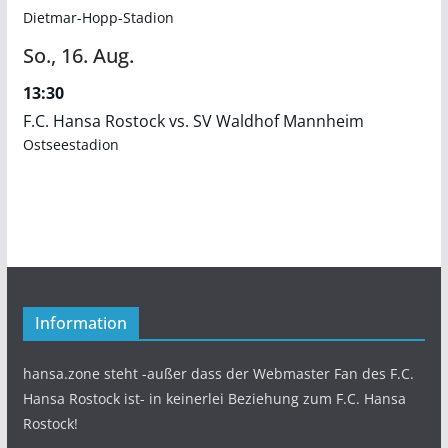
Dietmar-Hopp-Stadion
So.,
16.
Aug.
13:30
F.C. Hansa Rostock vs. SV Waldhof Mannheim
Ostseestadion
Information
hansa.zone steht -außer dass der Webmaster Fan des F.C.
Hansa Rostock ist- in keinerlei Beziehung zum F.C. Hansa
Rostock!