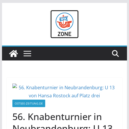
Zum
Inhalt
springen
OSTSEE-ZEITUNG.DE
56. Knabenturnier in
Neubrandenburg: U 13