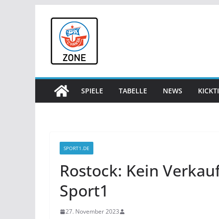
Zum
Inhalt
springen
SPIELE
TABELLE
NEWS
KICKT
SPORT1.DE
Rostock: Kein Verkau
Sport1
27. November 2023