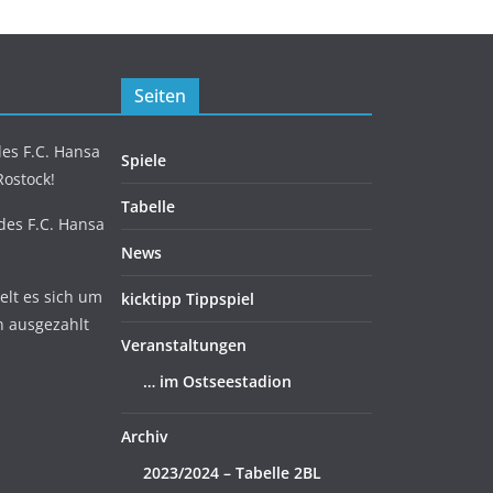
Seiten
es F.C. Hansa
Spiele
Rostock!
Tabelle
 des F.C. Hansa
News
lt es sich um
kicktipp Tippspiel
n ausgezahlt
Veranstaltungen
… im Ostseestadion
Archiv
2023/2024 – Tabelle 2BL