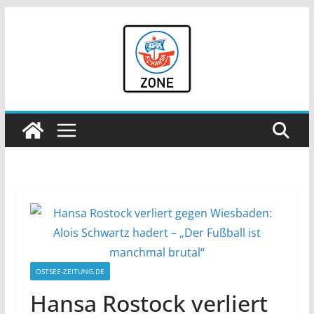
Zum
Inhalt
springen
OSTSEE-ZEITUNG.DE
Hansa Rostock verliert