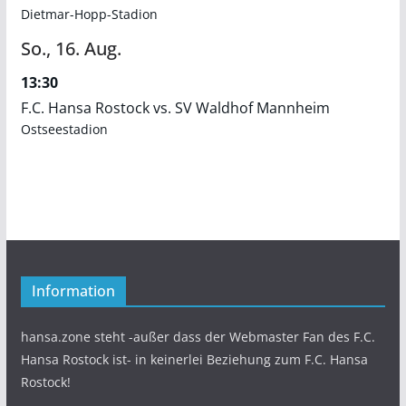
Dietmar-Hopp-Stadion
So.,
16.
Aug.
13:30
F.C. Hansa Rostock vs. SV Waldhof Mannheim
Ostseestadion
Information
hansa.zone steht -außer dass der Webmaster Fan des F.C.
Hansa Rostock ist- in keinerlei Beziehung zum F.C. Hansa
Rostock!