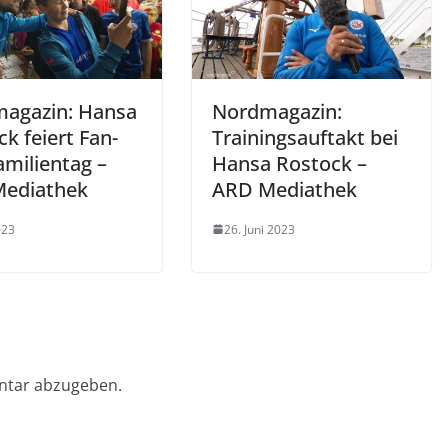
agazin: Hansa
Nordmagazin:
k feiert Fan-
Trainingsauftakt bei
amilientag –
Hansa Rostock –
ediathek
ARD Mediathek
023
26. Juni 2023
ntar abzugeben.