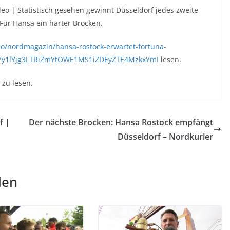
eo | Statistisch gesehen gewinnt Düsseldorf jedes zweite
 Für Hansa ein harter Brocken.
o/nordmagazin/hansa-rostock-erwartet-fortuna-
JiYy1lYjg3LTRiZmYtOWE1MS1iZDEyZTE4MzkxYmI
lesen.
zu lesen.
f |
Der nächste Brocken: Hansa Rostock empfängt
Düsseldorf – Nordkurier
len