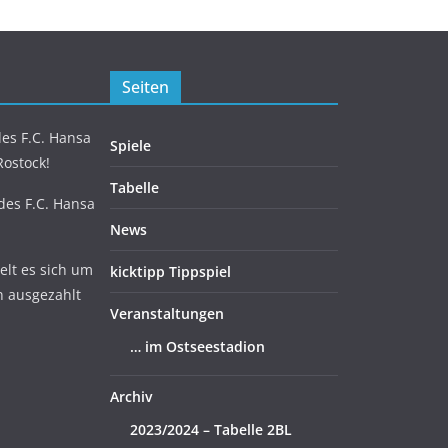
Seiten
es F.C. Hansa
Spiele
Rostock!
Tabelle
 des F.C. Hansa
News
lt es sich um
kicktipp Tippspiel
n ausgezahlt
Veranstaltungen
… im Ostseestadion
Archiv
2023/2024 – Tabelle 2BL