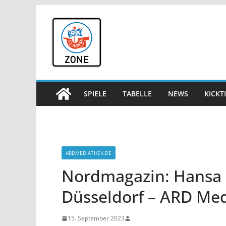
Zum
Inhalt
springen
SPIELE
TABELLE
NEWS
KICKT
ARDMEDIATHEK.DE
Nordmagazin: Hansa 
Düsseldorf – ARD Me
15. September 2023