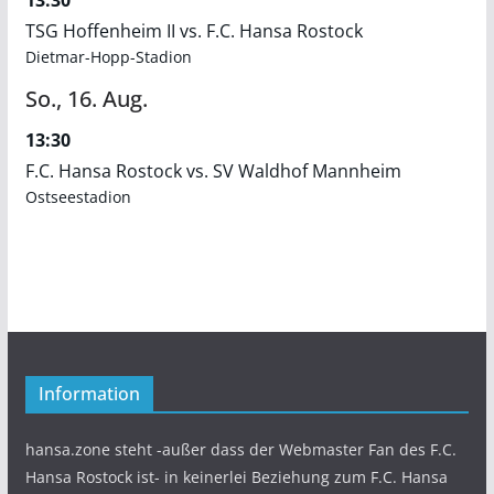
13:30
TSG Hoffenheim II vs. F.C. Hansa Rostock
Dietmar-Hopp-Stadion
So.,
16.
Aug.
13:30
F.C. Hansa Rostock vs. SV Waldhof Mannheim
Ostseestadion
Information
hansa.zone steht -außer dass der Webmaster Fan des F.C.
Hansa Rostock ist- in keinerlei Beziehung zum F.C. Hansa