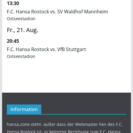
13:30
F.C. Hansa Rostock vs. SV Waldhof Mannheim
Ostseestadion
Fr.,
21.
Aug.
20:45
F.C. Hansa Rostock vs. VfB Stuttgart
Ostseestadion
Information
hansa.zone steht -außer dass der Webmaster Fan des F.C.
Hansa Rostock ist- in keinerlei Beziehung zum F.C. Hansa