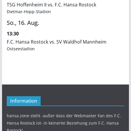
TSG Hoffenheim II vs. F.C. Hansa Rostock
Dietmar-Hopp-Stadion
So.,
16.
Aug.
13:30
F.C. Hansa Rostock vs. SV Waldhof Mannheim
Ostseestadion
Information
hansa.zone steht -außer dass der Webmaster Fan des F.C.
Hansa Rostock ist- in keinerlei Beziehung zum F.C. Hansa
Rostock!