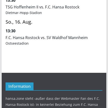
13:30
TSG Hoffenheim II vs. F.C. Hansa Rostock
Dietmar-Hopp-Stadion
So.,
16.
Aug.
13:30
F.C. Hansa Rostock vs. SV Waldhof Mannheim
Ostseestadion
Information
hansa.zone steht -außer dass der Webmaster Fan des F.C.
Hansa Rostock ist- in keinerlei Beziehung zum F.C. Hansa