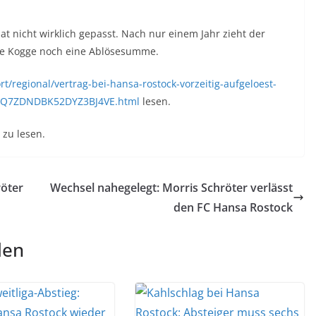
at nicht wirklich gepasst. Nach nur einem Jahr zieht der
 die Kogge noch eine Ablösesumme.
t/regional/vertrag-bei-hansa-rostock-vorzeitig-aufgeloest-
ROQ7ZDNDBK52DYZ3BJ4VE.html
lesen.
zu lesen.
röter
Wechsel nahegelegt: Morris Schröter verlässt
den FC Hansa Rostock
len