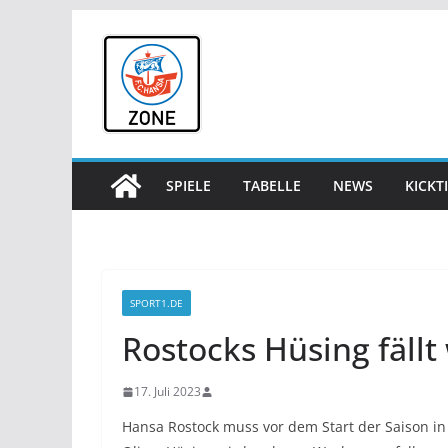
Zum
Inhalt
springen
SPIELE
TABELLE
NEWS
KICKT
SPORT1.DE
Rostocks Hüsing fäll
17. Juli 2023
Hansa Rostock muss vor dem Start der Saison in