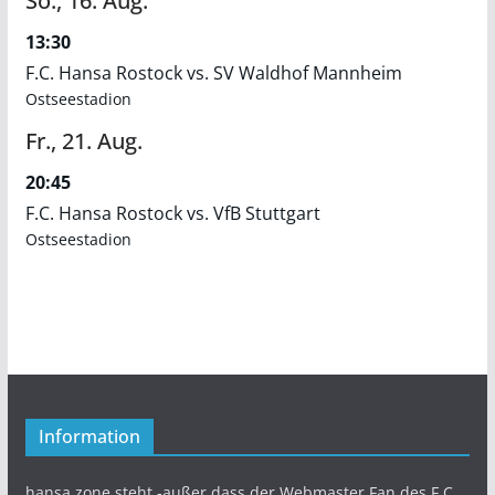
So.,
16.
Aug.
13:30
F.C. Hansa Rostock vs. SV Waldhof Mannheim
Ostseestadion
Fr.,
21.
Aug.
20:45
F.C. Hansa Rostock vs. VfB Stuttgart
Ostseestadion
Information
hansa.zone steht -außer dass der Webmaster Fan des F.C.