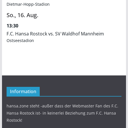
Dietmar-Hopp-Stadion
So.,
16.
Aug.
13:30
F.C. Hansa Rostock vs. SV Waldhof Mannheim
Ostseestadion
Information
hansa.zone steht -außer dass der Webmaster Fan des F.C.
Hansa Rostock ist- in keinerlei Beziehung zum F.C. Hansa
Rostock!