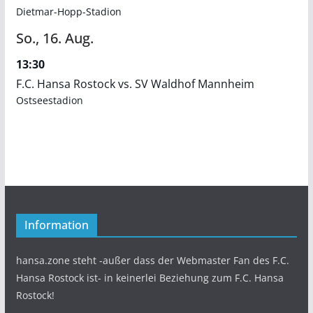
Dietmar-Hopp-Stadion
So.,
16.
Aug.
13:30
F.C. Hansa Rostock vs. SV Waldhof Mannheim
Ostseestadion
Information
hansa.zone steht -außer dass der Webmaster Fan des F.C.
Hansa Rostock ist- in keinerlei Beziehung zum F.C. Hansa
Rostock!