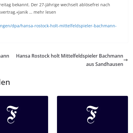
eitag bekannt. Der 27-Jährige wechselt ablösefrei nach
svertrag.«Janik … mehr lesen
ngen/dpa/hansa-rostock-holt-mittelfeldspieler-bachmann-
mann
Hansa Rostock holt Mittelfeldspieler Bachmann
aus Sandhausen
len