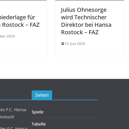
Julius Ohnesorge
iederlage für
wird Technischer
 Rostock – FAZ
Direktor bei Hansa
Rostock – FAZ
ober 2024
19. Juni 2024
Seiten
es F.C. Hansa
Spiele
Rostock!
Tabelle
 des F.C. Hansa