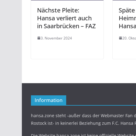
Nächste Pleite:
Späte
Hansa verliert auch
Heimn
in Saarbrücken – FAZ
Hansa
3. November 2024
20. Okt
Information
hansa.zone steht -außer dass der Webmaster Fan d
Rostock ist- in keinerlei Beziehung zum F.C. Hansa 
Die Website hansa.zone ist keine offizielle Website