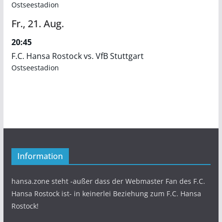
Ostseestadion
Fr.,
21.
Aug.
20:45
F.C. Hansa Rostock vs. VfB Stuttgart
Ostseestadion
Information
hansa.zone steht -außer dass der Webmaster Fan des F.C.
Hansa Rostock ist- in keinerlei Beziehung zum F.C. Hansa
Rostock!