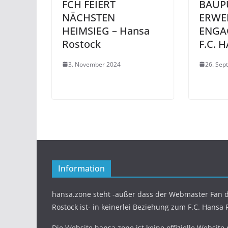
FCH FEIERT
BAUP
NÄCHSTEN
ERWE
HEIMSIEG – Hansa
ENGA
Rostock
F.C. 
3. November 2024
26. Sep
Information
hansa.zone steht -außer dass der Webmaster Fan d
Rostock ist- in keinerlei Beziehung zum F.C. Hansa 
Die Website hansa.zone ist keine offizielle Website