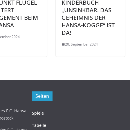
UNKT FLÜGEL
KINDERBUCH
ITERT
„UNSINKBAR. DAS
GEMENT BEIM
GEHEIMNIS DER
HANSA
HANSA-KOGGE“ IST
DA!
tember 2024
20. September 2024
Seiten
es F.C. Hansa
Spiele
Rostock!
Tabelle
 des F.C. Hansa