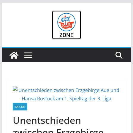
Zum
Inhalt
springen
SKY.DE
Unentschieden
zwischen Erzgebirge