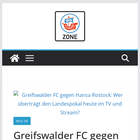
Zum
Inhalt
springen
MOZ.DE
Greifswalder FC gegen