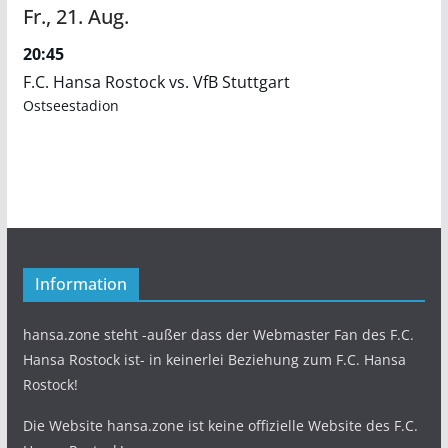
Fr.,
21.
Aug.
20:45
F.C. Hansa Rostock vs. VfB Stuttgart
Ostseestadion
Information
hansa.zone steht -außer dass der Webmaster Fan des F.C.
Hansa Rostock ist- in keinerlei Beziehung zum F.C. Hansa
Rostock!
Die Website hansa.zone ist keine offizielle Website des F.C.