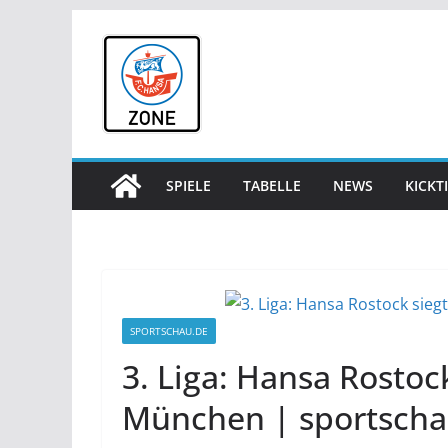
Zum
Inhalt
springen
SPIELE
TABELLE
NEWS
KICKT
SPORTSCHAU.DE
3. Liga: Hansa Rostoc
München | sportscha