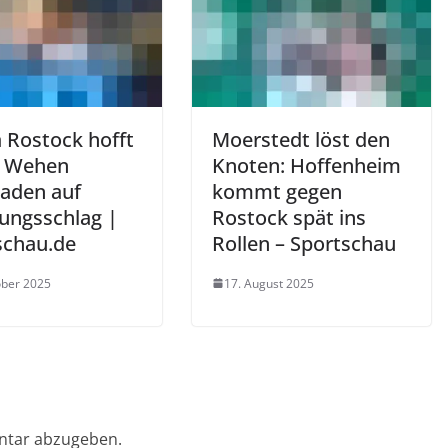
 Rostock hofft
Moerstedt löst den
n Wehen
Knoten: Hoffenheim
aden auf
kommt gegen
iungsschlag |
Rostock spät ins
schau.de
Rollen – Sportschau
ober 2025
17. August 2025
ntar abzugeben.