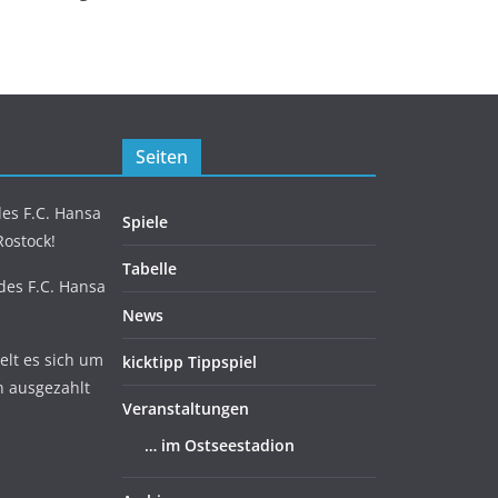
Seiten
es F.C. Hansa
Spiele
Rostock!
Tabelle
 des F.C. Hansa
News
lt es sich um
kicktipp Tippspiel
n ausgezahlt
Veranstaltungen
… im Ostseestadion