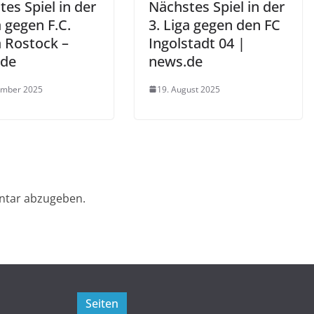
es Spiel in der
Nächstes Spiel in der
a gegen F.C.
3. Liga gegen den FC
 Rostock –
Ingolstadt 04 |
.de
news.de
ember 2025
19. August 2025
ntar abzugeben.
Seiten