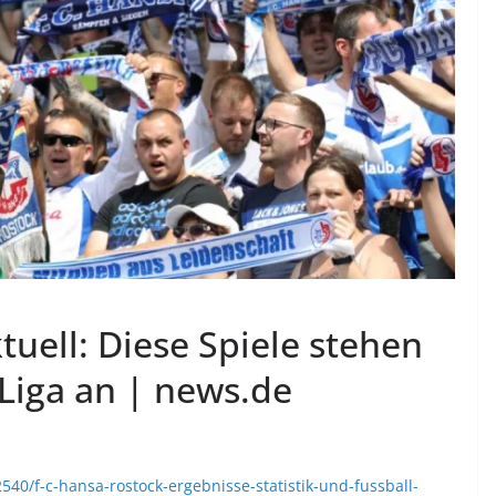
tuell: Diese Spiele stehen
 Liga an | news.de
40/f-c-hansa-rostock-ergebnisse-statistik-und-fussball-