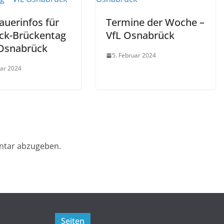
auerinfos für
Termine der Woche –
ck-Brückentag
VfL Osnabrück
 Osnabrück
5. Februar 2024
uar 2024
ntar abzugeben.
Seiten