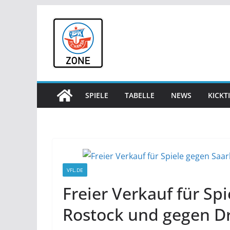
Zum
Inhalt
springen
SPIELE
TABELLE
NEWS
KICKT
VFL.DE
Freier Verkauf für Sp
Rostock und gegen Dr