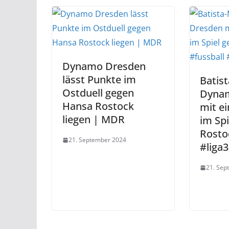
Dynamo Dresden
lässt Punkte im
Batis
Ostduell gegen
Dyna
Hansa Rostock
mit e
liegen | MDR
im Sp
Rosto
21. September 2024
#liga3
21. Sep