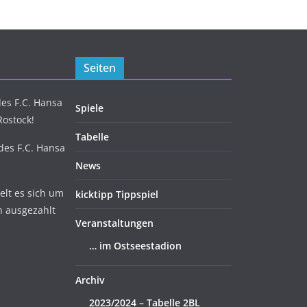
Seiten
es F.C. Hansa
Spiele
Rostock!
Tabelle
 des F.C. Hansa
News
lt es sich um
kicktipp Tippspiel
n ausgezahlt
Veranstaltungen
… im Ostseestadion
Archiv
2023/2024 – Tabelle 2BL