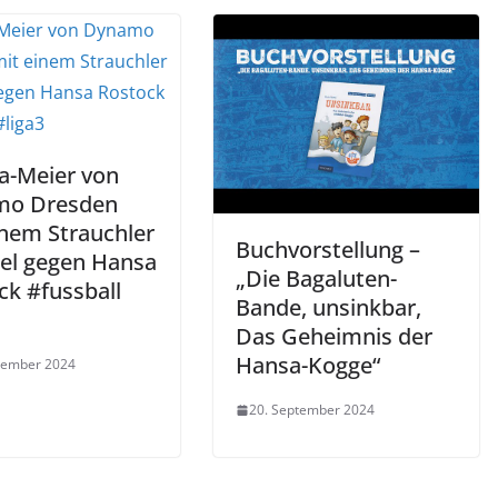
ta-Meier von
mo Dresden
inem Strauchler
Buchvorstellung –
iel gegen Hansa
„Die Bagaluten-
ck #fussball
Bande, unsinkbar,
Das Geheimnis der
Hansa-Kogge“
tember 2024
20. September 2024