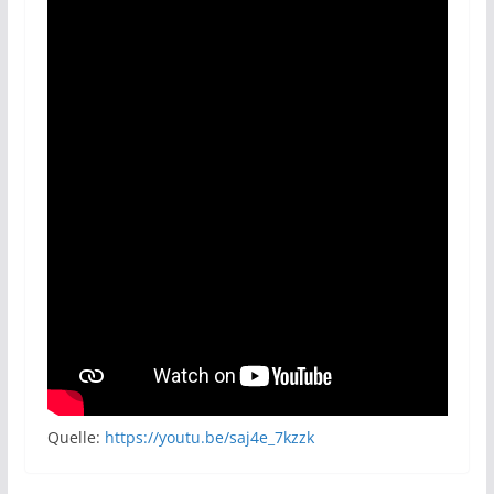
Quelle:
https://youtu.be/saj4e_7kzzk