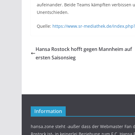
aufeinander. Beide Teams kämpften verbissen um
Unentschieden.
Quelle:
https://www.sr-mediathek.de/index.php
Hansa Rostock hofft gegen Mannheim auf
ersten Saisonsieg
Information
hansa.zone steht -außer dass der Webmaster Fan d
Rostock ist- in keinerlei Beziehung zum F.C. Hansa 