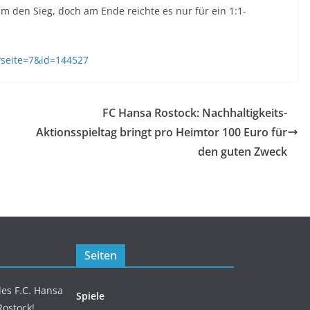
 den Sieg, doch am Ende reichte es nur für ein 1:1-
?seite=7&id=144527
FC Hansa Rostock: Nachhaltigkeits-
Aktionsspieltag bringt pro Heimtor 100 Euro für
den guten Zweck
Seiten
es F.C. Hansa
Spiele
Rostock!