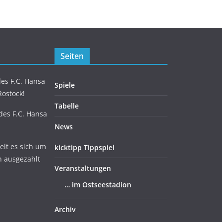
Seiten
es F.C. Hansa
Spiele
Rostock!
Tabelle
 des F.C. Hansa
News
lt es sich um
kicktipp Tippspiel
n ausgezahlt
Veranstaltungen
… im Ostseestadion
Archiv