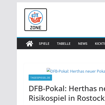
Zum
Inhalt
springen
SPIELE
TABELLE
NEWS
KICKT
TAGESSPIEGEL.DE
DFB-Pokal: Herthas n
Risikospiel in Rostoc