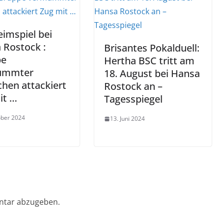
eimspiel bei
 Rostock :
Brisantes Pokalduell:
pe
Hertha BSC tritt am
ummter
18. August bei Hansa
hen attackiert
Rostock an –
it …
Tagesspiegel
ober 2024
13. Juni 2024
ntar abzugeben.