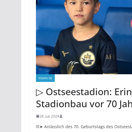
90MIN.DE
▷ Ostseestadion: Eri
Stadionbau vor 70 Ja
28. Juli 2024
lll➤ Anlässlich des 70. Geburtstags des Ostsees